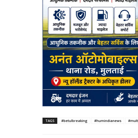
TAGS
#betulbreaking
#humindianews
#mult