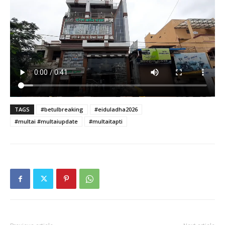
TAGS
#betulbreaking
#eiduladha2026
#multai #multaiupdate
#multaitapti