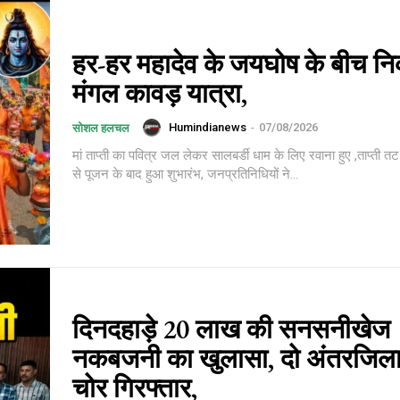
हर-हर महादेव के जयघोष के बीच नि
मंगल कावड़ यात्रा,
Humindianews
-
07/08/2026
सोशल हलचल
मां ताप्ती का पवित्र जल लेकर सालबर्डी धाम के लिए रवाना हुए ,ताप्ती त
से पूजन के बाद हुआ शुभारंभ, जनप्रतिनिधियों ने...
दिनदहाड़े 20 लाख की सनसनीखेज
नकबजनी का खुलासा, दो अंतरजिला
चोर गिरफ्तार,