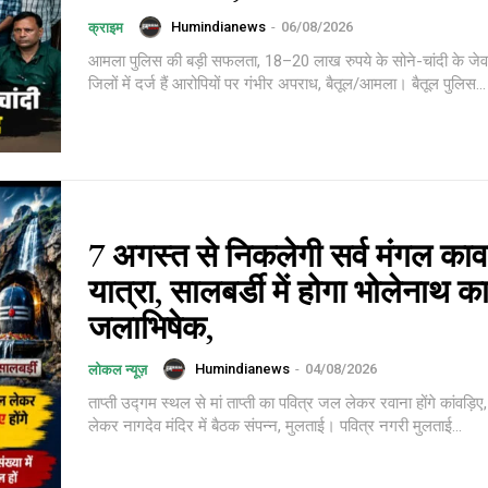
Humindianews
-
06/08/2026
क्राइम
आमला पुलिस की बड़ी सफलता, 18–20 लाख रुपये के सोने-चांदी के जे
जिलों में दर्ज हैं आरोपियों पर गंभीर अपराध, बैतूल/आमला। बैतूल पुलिस...
7 अगस्त से निकलेगी सर्व मंगल काव
यात्रा, सालबर्डी में होगा भोलेनाथ क
जलाभिषेक,
Humindianews
-
04/08/2026
लोकल न्यूज़
ताप्ती उद्गम स्थल से मां ताप्ती का पवित्र जल लेकर रवाना होंगे कांवड़िए, 
लेकर नागदेव मंदिर में बैठक संपन्न, मुलताई। पवित्र नगरी मुलताई...