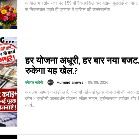
अखिल भारतीय स्तर पर 159 वीं रैंक हासिल कर बढ़ाया मुलताई का मान, 
से निकलकर पहले ही प्रयास में हासिल की उल्लेखनीय...
हर योजना अधूरी, हर बार नया बज
रुकेगा यह खेल.?
Humindianews
-
08/08/2026
स्पेशल स्टोरी
असलम अहमद करोड़ों खर्च, फिर भी नई-नई पूरक योजनाओं की जरूरत; आखिर जिम्मेदार
कौन.?,हरदौली जलावर्धन योजना, सीवर लाइन, सूर्यनारायण सरोवर और बे
कार्य...