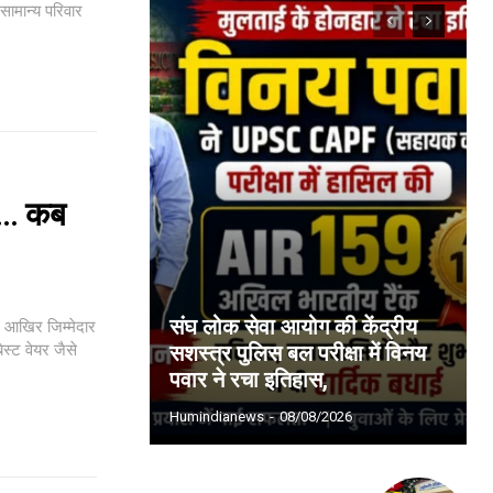
सामान्य परिवार
ट… कब
संघ लोक सेवा आयोग की केंद्रीय
स्ट वेयर जैसे
सशस्त्र पुलिस बल परीक्षा में विनय
पवार ने रचा इतिहास,
Humindianews
-
08/08/2026