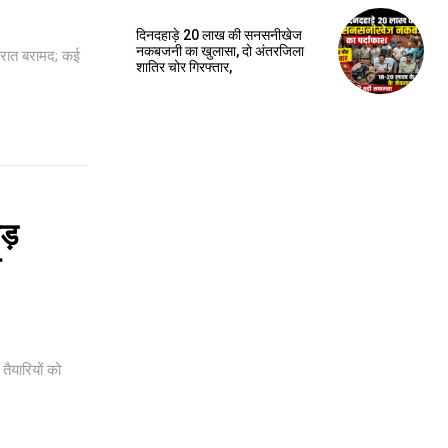
दिनदहाड़े 20 लाख की सनसनीखेज
नकबजनी का खुलासा, दो अंतरजिला
वरात बरामद; कई
शातिर चोर गिरफ्तार,
ड़
ा
तैयारियों को