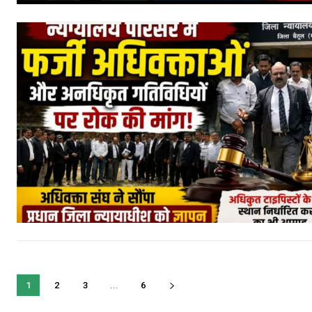
1
2
3
...
6