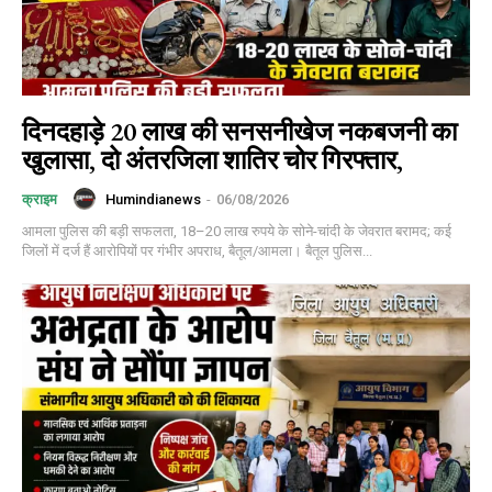
दिनदहाड़े 20 लाख की सनसनीखेज नकबजनी का
खुलासा, दो अंतरजिला शातिर चोर गिरफ्तार,
Humindianews
-
06/08/2026
क्राइम
आमला पुलिस की बड़ी सफलता, 18–20 लाख रुपये के सोने-चांदी के जेवरात बरामद; कई
जिलों में दर्ज हैं आरोपियों पर गंभीर अपराध, बैतूल/आमला। बैतूल पुलिस...