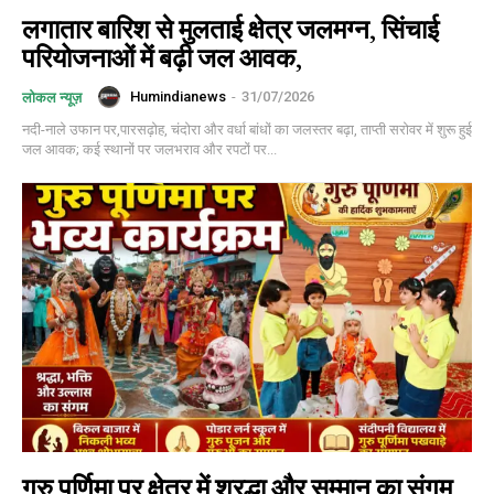
लगातार बारिश से मुलताई क्षेत्र जलमग्न, सिंचाई
परियोजनाओं में बढ़ी जल आवक,
Humindianews
-
31/07/2026
लोकल न्यूज़
नदी-नाले उफान पर,पारसढ़ोह, चंदोरा और वर्धा बांधों का जलस्तर बढ़ा, ताप्ती सरोवर में शुरू हुई
जल आवक; कई स्थानों पर जलभराव और रपटों पर...
गुरु पूर्णिमा पर क्षेत्र में श्रद्धा और सम्मान का संगम,