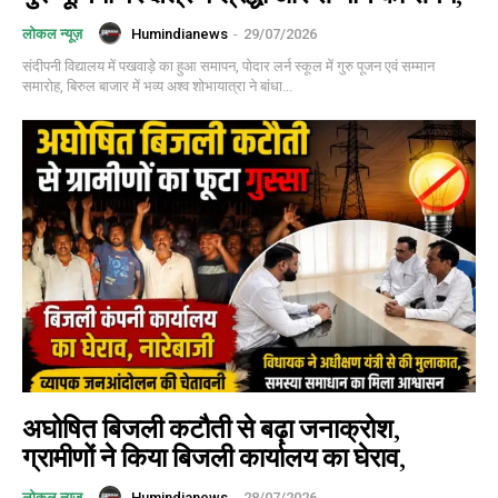
Humindianews
-
29/07/2026
लोकल न्यूज़
संदीपनी विद्यालय में पखवाड़े का हुआ समापन, पोदार लर्न स्कूल में गुरु पूजन एवं सम्मान
समारोह, बिरुल बाजार में भव्य अश्व शोभायात्रा ने बांधा...
अघोषित बिजली कटौती से बढ़ा जनाक्रोश,
ग्रामीणों ने किया बिजली कार्यालय का घेराव,
Humindianews
-
28/07/2026
लोकल न्यूज़