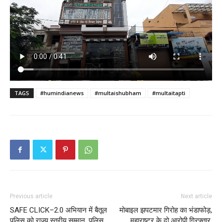
TAGS
#humindianews
#multaishubham
#multaitapti
Previous article
Next article
SAFE CLICK–2.0 अभियान में बैतूल
मोबाइल झपटमार गिरोह का भंडाफोड़,
पुलिस को राज्य स्तरीय सम्मान, पुलिस
महाराष्ट्र के दो आरोपी गिरफ्तार,