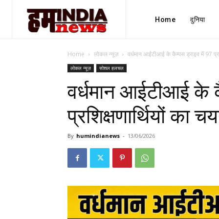
Home
दुनिया
Home
लोकल न्यूज़
वर्धमान आईटीआई के कैम्पस ड्राइव में 97 प्रश
लोकल न्यूज़
सोशल हलचल
वर्धमान आईटीआई के कै
प्रशिक्षणार्थियों का च
By
humindianews
-
13/06/2026