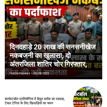
दिनदहाड़े 20 लाख की सनसनीखेज
नकबजनी का खुलासा, दो
अंतरजिला शातिर चोर गिरफ्तार,
Humindianews
-
06/08/2026
बास्केटबॉल प्रतियोगिता में बैतूल ब्लॉक का दबदबा,
टेबल टेनिस के लिए खिलाड़ियों का चयन