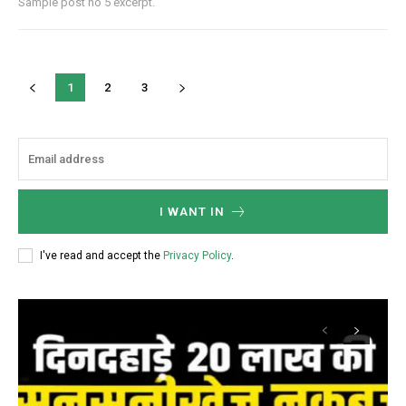
Sample post no 5 excerpt.
1
2
3
I WANT IN
I've read and accept the
Privacy Policy
.