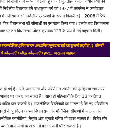
धानसभा की सीमाओं में व्यापक बदलाव हुआ और मुलताई-आमला विधानसभा का
र्दलीय विधायक बने राधाकृष्ण गर्ग को 1977 में कांग्रेस ने उम्मीदवार
ं मनीराम बारंगे निर्दलीय प्रत्याशी के रूप में विजयी रहे।
2008 में फिर
ार फिर विधानसभा की सीमाओं का पुनर्गठन किया गया। इसके बाद विधानसभा
प्रभात पट्टन विधानसभा क्षेत्र क्रमांक 129 के रूप में नई पहचान मिली।
े राजनीतिक इतिहास पर आधारित श्रृंखला की यह दुसरी कड़ी है।) तीसरी
णों में कौन-कौन जीता कौन-कौन हारा….
असलम अहमद
ं तेज हो गई हैं। यदि जनगणना और परिसीमन आयोग की प्रक्रिया समय पर
 के आधार पर कराए जा सकते हैं। साथ ही महिलाओं के लिए 33 प्रतिशत
्रभावित कर सकती है। राजनीतिक विश्लेषकों का मानना है कि नए परिसीमन
ेत्रों के पुनर्गठन अथवा विधानसभा की भौगोलिक सीमाओं में बदलाव की
जनीतिक रणनीतियां, नेतृत्व और चुनावी गणित भी बदल सकता है। विशेष तौर
ताने वाले लोगों के अरमानों पर भी पानी फीर सकता है।