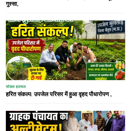
गुस्सा,
सोशल हलचल
हरित संकल्प: उपजेल परिसर में हुआ वृहद पौधारोपण ,